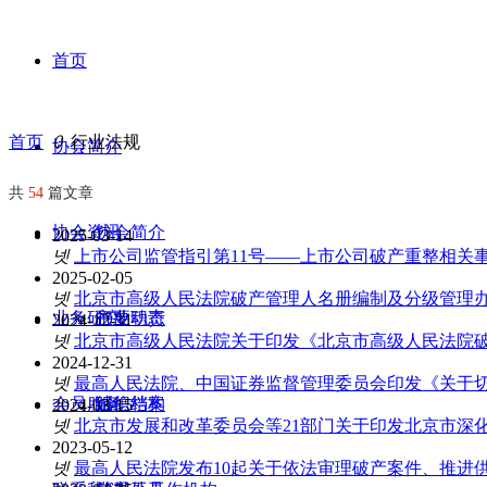
首页
首页
ꄲ
行业法规
协会简介
共
54
篇文章
协会资讯
协会简介
2025-03-14
넷
上市公司监管指引第11号——上市公司破产重整相关
2025-02-05
넷
北京市高级人民法院破产管理人名册编制及分级管理
业务研究
主要职责
行业动态
2024-12-31
넷
北京市高级人民法院关于印发《北京市高级人民法院破
2024-12-31
넷
最高人民法院、中国证券监督管理委员会印发《关于
会员服务
组织结构
诚信档案
2024-03-15
넷
北京市发展和改革委员会等21部门关于印发北京市深
2023-05-12
넷
最高人民法院发布10起关于依法审理破产案件、推进