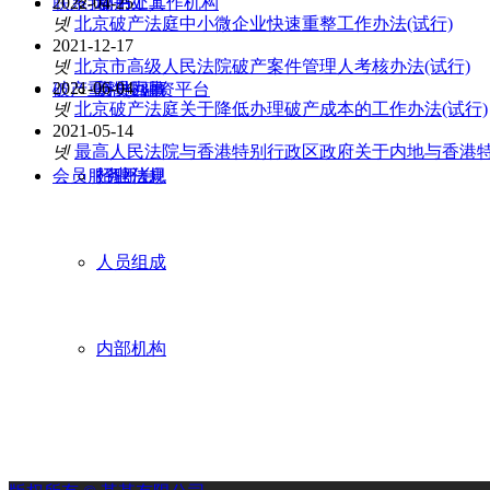
联系我们
2022-04-25
秘书处工作机构
常用工具
넷
北京破产法庭中小微企业快速重整工作办法(试行)
2021-12-17
넷
北京市高级人民法院破产案件管理人考核办法(试行)
2021-06-04
破产重整投融资平台
历史回顾
会员办事
넷
北京破产法庭关于降低办理破产成本的工作办法(试行)
2021-05-14
넷
最高人民法院与香港特别行政区政府关于内地与香港
会员服务平台
行业法规
招聘信息
人员组成
内部机构