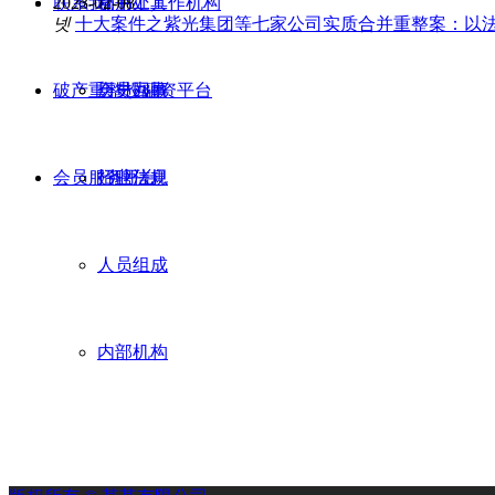
联系我们
2023-02-08
秘书处工作机构
常用工具
넷
十大案件之紫光集团等七家公司实质合并重整案：以法
破产重整投融资平台
历史回顾
会员办事
会员服务平台
行业法规
招聘信息
人员组成
内部机构