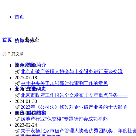
首页
首页
ꄲ
行业动态
协会简介
共
7
篇文章
协会资讯
协会简介
2025-11-04
넷
北京市破产管理人协会与市企退办进行座谈交流
2025-07-18
넷
中共中央关于加强新时代审判工作的意见
业务研究
主要职责
行业动态
2024-01-30
넷
北京市政府工作报告全文发布！今年重点任务——
2024-01-30
넷
2023年《公司法》修改对企业破产业务的十大影响
会员服务
组织结构
诚信档案
2023-04-04
넷
房地产行业“保交楼”专题研讨会成功举办
2023-02-24
넷
关于表扬北京市破产管理人协会优秀团队奖、年度社